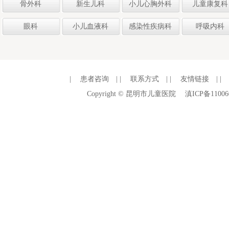
骨外科
新生儿科
小儿心胸外科
儿童康复科
规范化培训 （第九期）招生简章
眼科
小儿血液科
感染性疾病科
呼吸内科
昆明市儿童医院2026年公开招聘
编制外工作人员公告
|
患者咨询
| |
联系方式
| |
友情链接
| |
昆明医科大学附属儿童医院 2026
Copyright © 昆明市儿童医院
滇ICP备11006
年硕士研究生招生复试实施细则