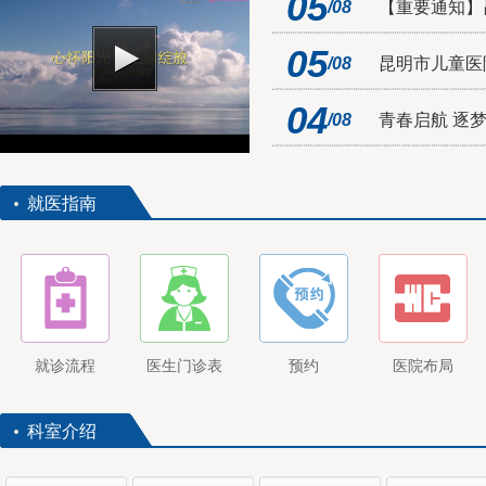
05
【重要通知】昆明市儿童医院前兴院
昆明市儿童医院获批为国家儿童区
关于昆明市儿童医院前兴院区 新生
为困境儿童带来希望，点燃生命的“
“云南的”儿研所
/08
【重要通知】
昆明市儿童医院2026年编制内人
整，...
员公开招聘公告
05
/08
昆明市儿童医
04
昆明市儿童医院“银龄医师”引进
/08
青春启航 逐梦
公告
就医指南
昆明市儿童医院2025年公开招聘
引进高层次人才（博士）公告
昆明市卫生健康委员会直属事业
单位 2026年公开招聘工作人员资
格复审公告
就诊流程
医生门诊表
预约
医院布局
昆明市儿童医院 2025 年住院医师
规范化培训招收简章 (第二批次)
科室介绍
昆明市儿童医院限制类医疗技术